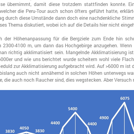
ise übernimmt, damit diese trotzdem stattfinden konnte. Ein
 welcher die Peru-Tour auch schon öfters geführt hatte, erklärt
h lag durch diese Umstände dann doch eine nachdenkliche Stimm
es Thema diskutiert, wobei ich auf die Details hier nicht eingeh
ch der Höhenanpassung für die Bergziele zum Ende hin sch
n 2300-4100 m, um dann das Hochgebirge anzugehen. Wenn m
an richtig akklimatisiert sein. Mangelnde Akklimatisierung is
000er und wie uns berichtet wurde scheitern wohl viele Fla
Geduld zur Akklimatisierung aufgebracht wird. Auf >6000 m ist 
islang auch nicht annähernd in solchen Höhen unterwegs war
, die auch noch Raucher sind, dies wegstecken. Aber Versuch 