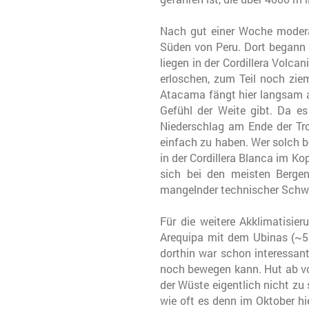
Nach gut einer Woche modera
Süden von Peru. Dort begann d
liegen in der Cordillera Volca
erloschen, zum Teil noch zie
Atacama fängt hier langsam an
Gefühl der Weite gibt. Da e
Niederschlag am Ende der Tro
einfach zu haben. Wer solch 
in der Cordillera Blanca im Ko
sich bei den meisten Bergen
mangelnder technischer Schwier
Für die weitere Akklimatisi
Arequipa mit dem Ubinas (~560
dorthin war schon interessa
noch bewegen kann. Hut ab vo
der Wüste eigentlich nicht zu
wie oft es denn im Oktober hi