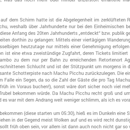
 auf dem Schirm hatte ist die Abgelegenheit im zerklüfteten
chu, weshalb über Jahrhunderte nur bei den Einheimischen b
or diese Anfang des 20ten Jahrhunderts „entdeckt“ bzw. publik
iten dorthin zu gelangen: Mittels einer viertägigen Wanderung 
selbigen heutzutage nur mittels einer Genehmigung erfolgen
ion ist eine etwa zweistündige Zugfahrt, deren Tickets limitiert
mbo zu dem nur per Bahn zu erreichenden Retortenort Agua
geschnittenen Schlucht und ist der Stützpunkt um morgens in 
ssante Schotterpiste nach Machu Picchu zurückzulegen. Die ein
em Falle ein Segen, da so die Zahl der Gäste die pro Tag Mac
früh im Voraus buchen!), sonst wäre dort sicher noch viel meh
 Trubel bekommen würde. Da Machu Picchu recht groß und umfan
 es war mit dem Andrang weit weniger schlimm, als ich es vora
 bekommen (diese starten um 05:30), hieß es im Dunkeln eine S
iehen in der Gegend meist Wolken auf und es wird recht dunsti
sollt früh oben sein, vor allem ist dann auch noch nicht gar so v