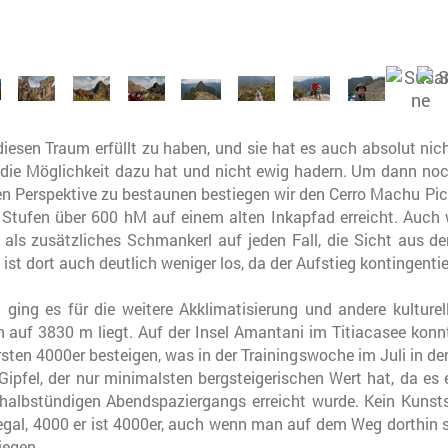
diesen Traum erfüllt zu haben, und sie hat es auch absolut nich
 die Möglichkeit dazu hat und nicht ewig hadern. Um dann no
en Perspektive zu bestaunen bestiegen wir den Cerro Machu Pi
Stufen über 600 hM auf einem alten Inkapfad erreicht. Auch wen
 als zusätzliches Schmankerl auf jeden Fall, die Sicht aus d
 ist dort auch deutlich weniger los, da der Aufstieg kontingentier
 ging es für die weitere Akklimatisierung und andere kulture
on auf 3830 m liegt. Auf der Insel Amantani im Titiacasee kon
ten 4000er besteigen, was in der Trainingswoche im Juli in den 
 Gipfel, der nur minimalsten bergsteigerischen Wert hat, da es
 halbstündigen Abendspaziergangs erreicht wurde. Kein Kunst
 egal, 4000 er ist 4000er, auch wenn man auf dem Weg dorthin
liegen…