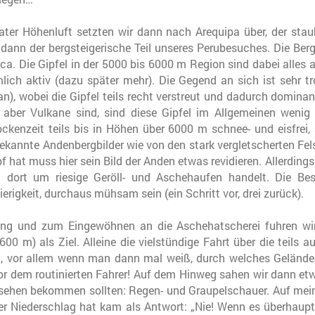
ter Höhenluft setzten wir dann nach Arequipa über, der stau
ann der bergsteigerische Teil unseres Perubesuches. Die Berg
nica. Die Gipfel in der 5000 bis 6000 m Region sind dabei alle
mlich aktiv (dazu später mehr). Die Gegend an sich ist sehr t
), wobei die Gipfel teils recht verstreut und dadurch domina
s aber Vulkane sind, sind diese Gipfel im Allgemeinen wenig
ckenzeit teils bis in Höhen über 6000 m schnee- und eisfrei, 
bekannte Andenbergbilder wie von den stark vergletscherten Fe
pf hat muss hier sein Bild der Anden etwas revidieren. Allerdings
 dort um riesige Geröll- und Aschehaufen handelt. Die Bes
igkeit, durchaus mühsam sein (ein Schritt vor, drei zurück).
erung und zum Eingewöhnen an die Aschehatscherei fuhren w
0 m) als Ziel. Alleine die vielstündige Fahrt über die teils 
nt, vor allem wenn man dann mal weiß, durch welches Gelände
r dem routinierten Fahrer! Auf dem Hinweg sahen wir dann etwa
 sehen bekommen sollten: Regen- und Graupelschauer. Auf mein
er Niederschlag hat kam als Antwort: „Nie! Wenn es überhaupt