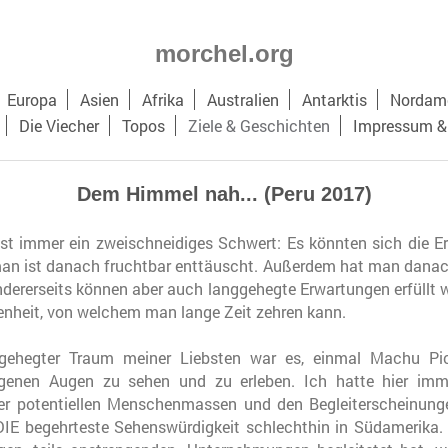
morchel.org
Europa
Asien
Afrika
Australien
Antarktis
Nordame
Die Viecher
Topos
Ziele & Geschichten
Impressum &
Dem Himmel nah... (Peru 2017)
ist immer ein zweischneidiges Schwert: Es könnten sich die Er
man ist danach fruchtbar enttäuscht. Außerdem hat man danach
Andererseits können aber auch langgehegte Erwartungen erfüllt w
denheit, von welchem man lange Zeit zehren kann.
nggehegter Traum meiner Liebsten war es, einmal Machu P
igenen Augen zu sehen und zu erleben. Ich hatte hier imm
der potentiellen Menschenmassen und den Begleiterscheinung
DIE begehrteste Sehenswürdigkeit schlechthin in Südamerika