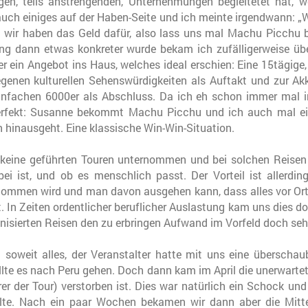
igen, teils anstrengenden, Unternehmungen begleitetet hat,
auch einiges auf der Haben-Seite und ich meinte irgendwann: „
s, wir haben das Geld dafür, also lass uns mal Machu Picchu 
ung dann etwas konkreter wurde bekam ich zufälligerweise üb
er ein Angebot ins Haus, welches ideal erschien: Eine 15tägige
enen kulturellen Sehenswürdigkeiten als Auftakt und zur Akkl
einfachen 6000er als Abschluss. Da ich eh schon immer mal 
perfekt: Susanne bekommt Machu Picchu und ich auch mal ein
hinausgeht. Eine klassische Win-Win-Situation.
 keine geführten Touren unternommen und bei solchen Reisen
ei ist, und ob es menschlich passt. Der Vorteil ist allerdin
ommen wird und man davon ausgehen kann, dass alles vor Ort
. In Zeiten ordentlicher beruflicher Auslastung kam uns dies d
anisierten Reisen den zu erbringen Aufwand im Vorfeld doch seh
 soweit alles, der Veranstalter hatte mit uns eine überscha
te es nach Peru gehen. Doch dann kam im April die unerwartete
rer der Tour) verstorben ist. Dies war natürlich ein Schock un
ollte. Nach ein paar Wochen bekamen wir dann aber die Mitte