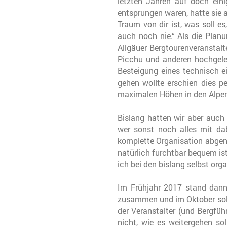
letzten Jahren auf doch ein
entsprungen waren, hatte sie 
Traum von dir ist, was soll e
auch noch nie.“ Als die Plan
Allgäuer Bergtourenveranstalt
Picchu und anderen hochgeleg
Besteigung eines technisch 
gehen wollte erschien dies 
maximalen Höhen in den Alpen 
Bislang hatten wir aber auch
wer sonst noch alles mit dab
komplette Organisation abgen
natürlich furchtbar bequem ist
ich bei den bislang selbst org
Im Frühjahr 2017 stand dann
zusammen und im Oktober soll
der Veranstalter (und Bergfüh
nicht, wie es weitergehen s