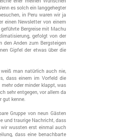
 welche eher meinen Wünschen
Wenn es solch ein langgehegter
besuchen, in Peru waren wir ja
er einen Newsletter von einem
, geführte Bergreise mit Machu
imatisierung, gefolgt von der
in den Anden zum Bergsteigen
en Gipfel der etwas über die
 weiß man natürlich auch nie,
gs, dass einem im Vorfeld die
 mehr oder minder klappt, was
och sehr entgegen, vor allem da
r gut kenne.
ubare Gruppe von neun Gästen
 und traurige Nachricht, dass
d wir wussten erst einmal auch
ilung, dass eine benachbarte