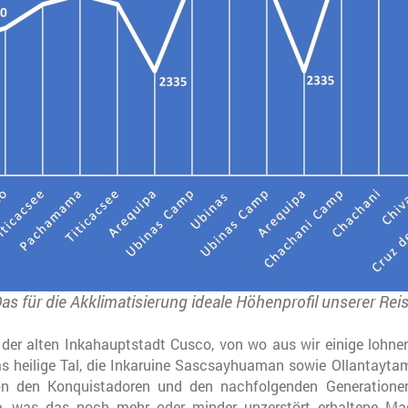
as für die Akklimatisierung ideale Höhenprofil unserer Rei
der alten Inkahauptstadt Cusco, von wo aus wir einige lohne
s heilige Tal, die Inkaruine Sascsayhuaman sowie Ollantayta
 den Konquistadoren und den nachfolgenden Generatione
de, was das noch mehr oder minder unzerstört erhaltene M