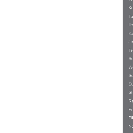
K
Ta
Il
Ka
Je
Tr
S
We
Su
Sü
St
R
Pr
Pi
N