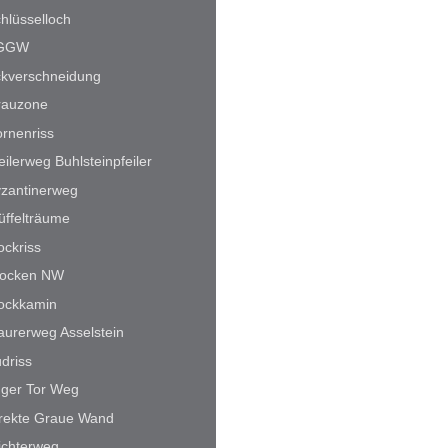
hlüsselloch
GGW
kverschneidung
rauzone
rnenriss
eilerweg Buhlsteinpfeiler
zantinerweg
üffelträume
ockriss
rocken NW
ockkamin
urerweg Asselstein
driss
ger Tor Weg
rekte Graue Wand
ichterweg