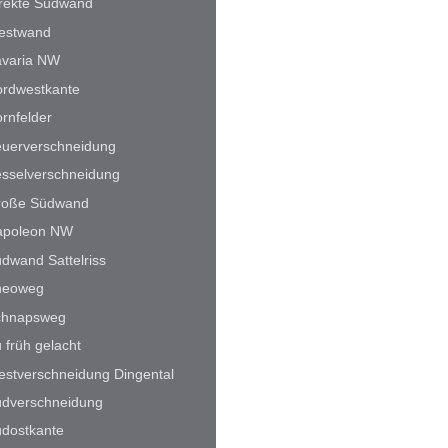
rekte Südwand
estwand
avaria NW
rdwestkante
rnfelder
uerverschneidung
sselverschneidung
roße Südwand
apoleon NW
dwand Sattelriss
heoweg
chnapsweg
 früh gelacht
stverschneidung Dingental
dverschneidung
dostkante