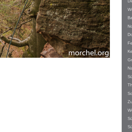
Di
W
B
No
Do
Fe
Ke
G
N
Sü
T
S
Zu
We
Sü
Sü