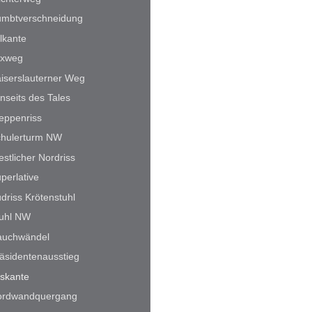
umbtverschneidung
lkante
exweg
iserslauterner Weg
nseits des Tales
eppenriss
chulerturm NW
stlicher Nordriss
perlative
driss Krötenstuhl
uhl NW
auchwändel
äsidentenausstieg
lskante
ordwandquergang