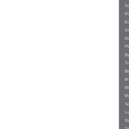
Sc
E
Ec
G
Do
Pf
By
Tr
Bl
B
Bl
Ma
Sü
Lu
Di
Tr