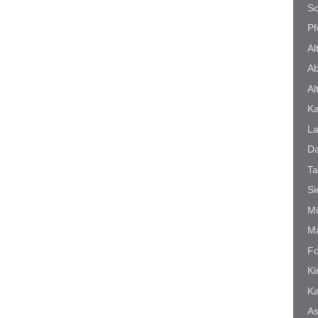
Sc
Pf
Al
A
Al
Ka
L
D
T
Si
M
M
Fo
Ki
K
As