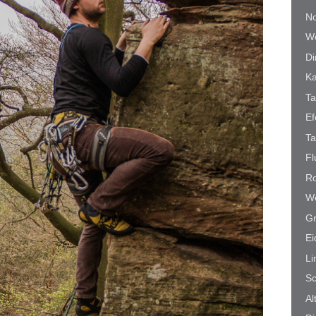
No
We
Di
K
Ta
Ef
Ta
Fl
Ro
We
Gr
E
Li
Sc
Al