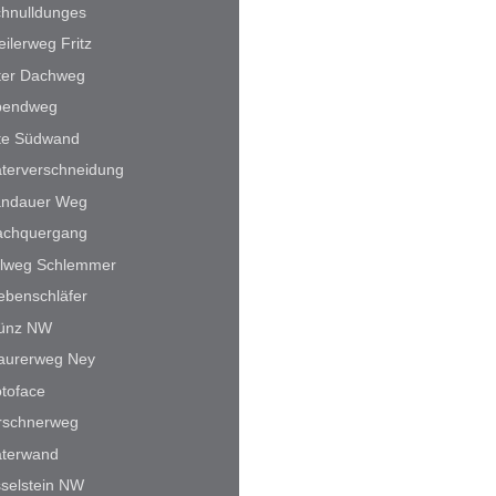
hnulldunges
eilerweg Fritz
ter Dachweg
bendweg
te Südwand
terverschneidung
andauer Weg
achquergang
alweg Schlemmer
ebenschläfer
ünz NW
aurerweg Ney
toface
rschnerweg
aterwand
selstein NW