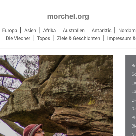
morchel.org
Europa
Asien
Afrika
Australien
Antarktis
Nordame
Die Viecher
Topos
Ziele & Geschichten
Impressum &
Br
Sc
La
L
Di
Ra
Pf
Bl
No