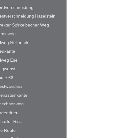
rdverschneidung
stverschneidung Haselstein
rekter Spirkelbacher Weg
aminweg
lweg Höllenfels
eukante
lweg Esel
ugwobst
ute 66
stwandriss
enzsteinkäntel
idechsenweg
ndenritter
harfer Riss
te Route