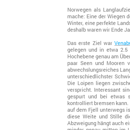
Norwegen als Langlaufzi
mache: Eine der Wiegen de
Winter, eine perfekte Land
deshalb waren wir Ende Ja
Das erste Ziel war
Venab
gelegen und in etwa 2.5 
Hochebene genau am Überga
paar Seen und Mooren ve
abwechslungsreiches Langl
unterschiedlichster Schwie
Die Loipen liegen zwisc
verspricht. Interessant s
gespurt und bei etwas s
kontrolliert bremsen kann
auf dem Fjell unterwegs is
diese Weite und Stille d
Abzweigung hängt auch ein
minder genau mitten im L