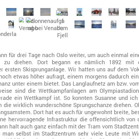
nn für drei Tage nach Oslo weiter, um auch einmal e
de, zu drehen. Dort begann es nämlich 1892 mit
 ersten Skisprunganlage. Wir hatten uns auf dem Voks
och etwas höher aufragt, einem morgens dadurch eine
chanz unter einem bietet. Das Langlaufnetz am bzw. v
rweise sind die Wettkampfanlagen am Olympiastadion 
erade ein Wettkampf ist. So konnten Susanne und ich
 die wirklich wunderschöne Sprungschanze drehen. Ok
langsamstem. Dort hat es auch für ungewohnt breite, be
ne hervorragende Infrastruktur die offensichtlich von
n halt auch ganz einfach mit der Tram vom Stadtzentr
 man selbst im Stadtzentrum sehr viele Leute mit Wi