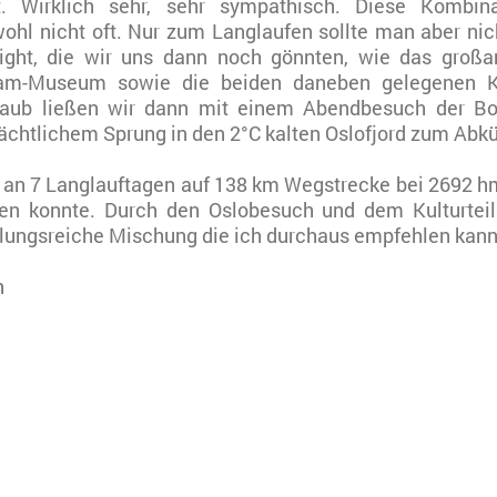
. Wirklich sehr, sehr sympathisch. Diese Kombin
wohl nicht oft. Nur zum Langlaufen sollte man aber nic
light, die wir uns dann noch gönnten, wie das groß
ram-Museum sowie die beiden daneben gelegenen Ko
aub ließen wir dann mit einem Abendbesuch der Bo
nächtlichem Sprung in den 2°C kalten Oslofjord zum Abk
n 7 Langlauftagen auf 138 km Wegstrecke bei 2692 hm
en konnte. Durch den Oslobesuch und dem Kulturtei
slungsreiche Mischung die ich durchaus empfehlen kann