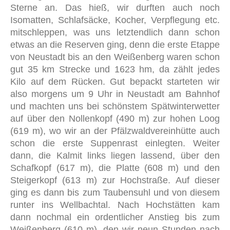
Sterne an. Das hieß, wir durften auch noch
Isomatten, Schlafsäcke, Kocher, Verpflegung etc.
mitschleppen, was uns letztendlich dann schon
etwas an die Reserven ging, denn die erste Etappe
von Neustadt bis an den Weißenberg waren schon
gut 35 km Strecke und 1623 hm, da zählt jedes
Kilo auf dem Rücken. Gut bepackt starteten wir
also morgens um 9 Uhr in Neustadt am Bahnhof
und machten uns bei schönstem Spätwinterwetter
auf über den Nollenkopf (490 m) zur hohen Loog
(619 m), wo wir an der Pfälzwaldvereinhütte auch
schon die erste Suppenrast einlegten. Weiter
dann, die Kalmit links liegen lassend, über den
Schafkopf (617 m), die Platte (608 m) und den
Steigerkopf (613 m) zur Hochstraße. Auf dieser
ging es dann bis zum Taubensuhl und von diesem
runter ins Wellbachtal. Nach Hochstätten kam
dann nochmal ein ordentlicher Anstieg bis zum
Weißenberg (610 m), den wir neun Stunden nach